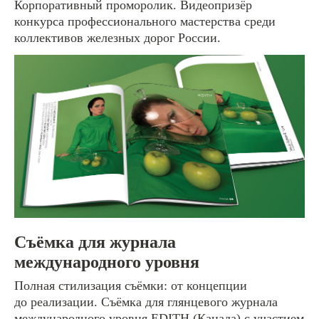
Корпоративный проморолик. Видеопризёр
Дизайн мерча
конкурса профессионального мастерства среди
Постеры и афиши
коллективов железных дорог России.
Оформление соцсетей
Наружная реклама
Контакты
видеопродакшн:
8 922 700-89-88
Съёмка для журнала
международного уровня
графический дизайн:
8 922 700-89-88
Полная стилизация съёмки: от концепции
до реализации. Съёмка для глянцевого журнала
международного уровня EDITH (Канада) с участием