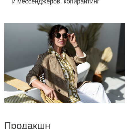
Мы составляем не просто красивые
образы, мы составляем комплекты
понятные вашей аудитории, стилизуя
в том числе пространство вокруг для
красивого и приятного визуала.
Для съемки мы очистили пространство,
сделали тематическую развеску,
застилизовали манекен и модель. Нам
потребовалось 3 часа, что бы сделать
подробный обзор и имиджевую визитку.
Результат: привлечение внимания
к бренду, реклама товара в соответствии
с сезонной потребностью клиентов,
увеличение подписчиков в соц сети
и увеличение продаж.