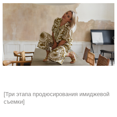
[Три этапа продюсирования имиджевой
съемки]
Предпродакшн
разработка концепции
составление сметы
поиск локаций
кастинг моделей
подготовка образов, декораций,
реквизита
тайминг съемки и координация
команды