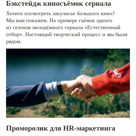
Бэкстейдж киносъёмок сериала
Нажимая на кнопку под формой, вы даете
согласие
на обработку персональных данных. Подробнее об
Хотите посмотреть закулисье большого кино?
обработке данных в
Политике
Мы вам покажем. На примере съёмок одного
из сезонов молодёжного сериала «Естественный
[видеопродакшн]
отбор». Настоящий творческий процесс и мы были
Кинопроизводство
рядом.
Медиа контент
Музыкальные клипы
Реклама
Интервью и подкасты
Прямые трансляции
[графический дизайн]
Айдентика и логотипы
Проморолик для HR-маркетинга
Каталоги и книги