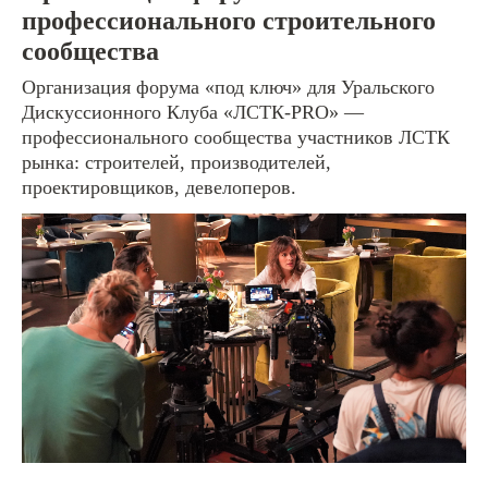
профессионального строительного
сообщества
Организация форума «под ключ» для Уральского
[отправьте заявку или задайте вопрос]
Дискуссионного Клуба «ЛСТК-PRO» —
профессионального сообщества участников ЛСТК
#1
рынка: строителей, производителей,
Email
проектировщиков, девелоперов.
Имя
Ваш комментарий или вопрос
ОТПРАВИТЬ ЗАЯВКУ