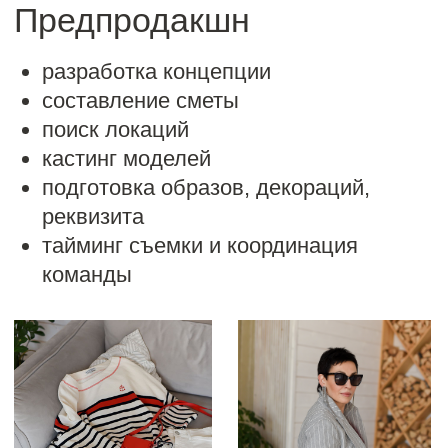
Постпродакшн
выбор фотографий, видеоконтента
работа с фото и видео-материалами
(цветокоррекция, ретушь)
монтаж видероликов в форматах 16:9,
reels, stories
оформление публикаций для соцсетей
и мессенджеров, копирайтинг