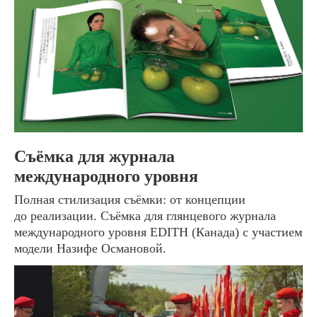
ОТПРАВИТЬ ЗАЯВКУ
Нажимая на кнопку под формой, вы даете
согласие
на обработку персональных данных. Подробнее об
обработке данных в
Политике
[видеопродакшн]
Съёмка для журнала
Кинопроизводство
международного уровня
Медиа контент
Полная стилизация съёмки: от концепции
Музыкальные клипы
до реализации. Съёмка для глянцевого журнала
международного уровня EDITH (Канада) с участием
Реклама
модели Назифе Османовой.
Интервью и подкасты
Прямые трансляции