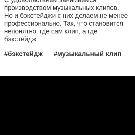
[бэкстейдж]