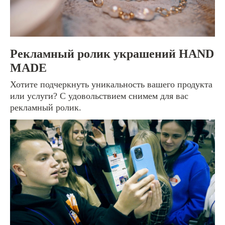
графический дизайн:
8 922 700-89-88
Рекламный ролик украшений HAND
MADE
storysoficial74@gmail.com
Хотите подчеркнуть уникальность вашего продукта
или услуги? С удовольствием снимем для вас
рекламный ролик.
Политика конфиденциальности
© Истории для тебя