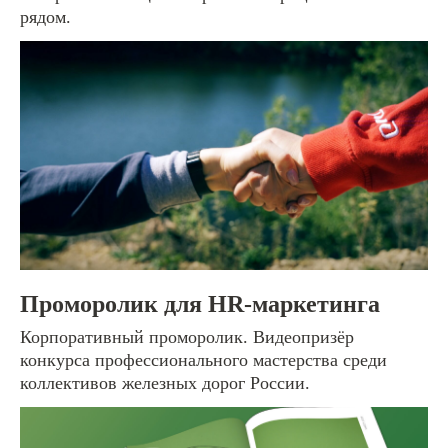
рядом.
[отправьте заявку или задайте вопрос]
#1
Email
Проморолик для HR-маркетинга
Имя
Корпоративный проморолик. Видеопризёр
конкурса профессионального мастерства среди
коллективов железных дорог России.
Ваш комментарий или вопрос