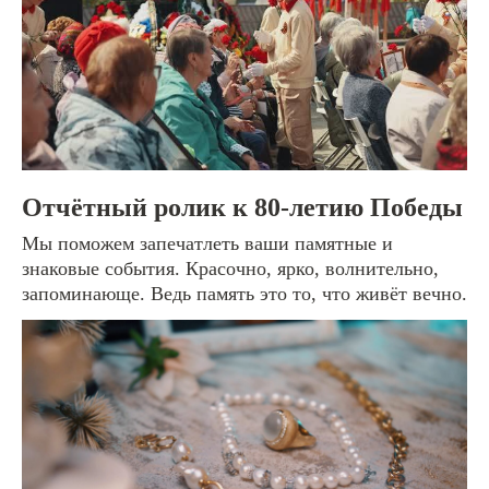
[графический дизайн]
Айдентика и логотипы
Каталоги и книги
Дизайн мерча
Постеры и афиши
Оформление соцсетей
Отчётный ролик к 80-летию Победы
Наружная реклама
Мы поможем запечатлеть ваши памятные и
знаковые события. Красочно, ярко, волнительно,
запоминающе. Ведь память это то, что живёт вечно.
Контакты
видеопродакшн:
8 922 700-89-88