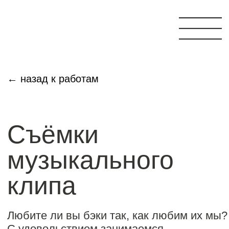
← назад к работам
Съёмки
музыкального
клипа
Любите ли вы бэки так, как любим их мы?
С удовольствием занимаемся
производством музыкальных клипов.
Но и бэкстейджи с них делаем не менее
профессионально. Так, что становится
непонятно, где сам клип, а где
бэкстейдж…
#бэкстейдж
#музыкальный клип