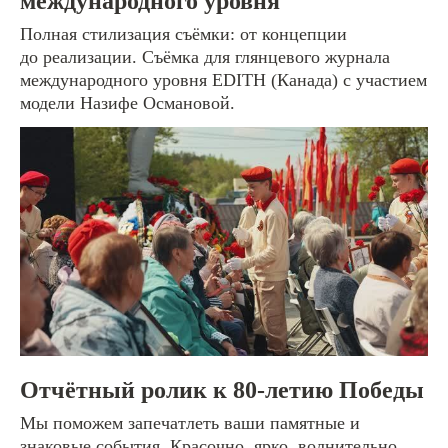
международного уровня
Реклама
Полная стилизация съёмки: от концепции
Интервью и подкасты
до реализации. Съёмка для глянцевого журнала
международного уровня EDITH (Канада) с участием
Прямые трансляции
модели Назифе Османовой.
[графический дизайн]
Айдентика и логотипы
Каталоги и книги
Дизайн мерча
Постеры и афиши
Оформление соцсетей
Наружная реклама
Отчётный ролик к 80-летию Победы
Мы поможем запечатлеть ваши памятные и
знаковые события. Красочно, ярко, волнительно,