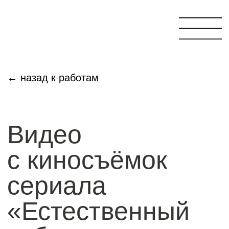
← назад к работам
Видео
с киносъёмок
сериала
«Естественный
отбор»
Хотите посмотреть закулисье большого
кино? Мы вам покажем. На примере
съёмок одного из сезонов молодёжного
сериала «Естественный отбор».