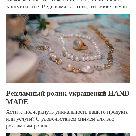
Контакты
запоминающе. Ведь память это то, что живёт вечно.
видеопродакшн:
8 922 700-89-88
графический дизайн:
8 922 700-89-88
storysoficial74@gmail.com
Рекламный ролик украшений HAND
MADE
Хотите подчеркнуть уникальность вашего продукта
Политика конфиденциальности
или услуги? С удовольствием снимем для вас
рекламный ролик.