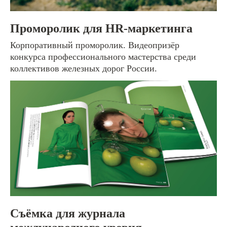
Имя
Проморолик для HR-маркетинга
Корпоративный проморолик. Видеопризёр
Ваш комментарий или вопрос
конкурса профессионального мастерства среди
коллективов железных дорог России.
ОТПРАВИТЬ ЗАЯВКУ
Нажимая на кнопку под формой, вы даете
согласие
на обработку персональных данных. Подробнее об
обработке данных в
Политике
[видеопродакшн]
Кинопроизводство
Медиа контент
Съёмка для журнала
Музыкальные клипы